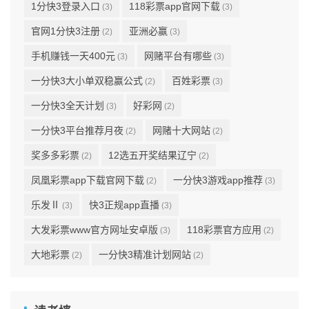
1分快3登录入口
118彩票app官网下载
(3)
(3)
官网1分快3注册
亚洲必赢
(2)
(3)
手机赚钱一天400元
网赌平台有哪些
(3)
(3)
一分快3大小单双稳赢公式
百姓彩票
(2)
(3)
一分快3全天计划
好彩网
(3)
(2)
一分快3平台推荐月夜
网赌十大网站
(2)
(2)
奖多多彩票
12选五开奖结果辽宁
(2)
(2)
凤凰彩票app下载官网下载
一分快3游戏app推荐
(2)
(3)
乐发Ⅱ
快3正规app直播
(3)
(3)
大发彩票www官方网址安卓版
118彩票官方应用
(3)
(2)
大地彩票
一分快3精准计划网站
(2)
(2)