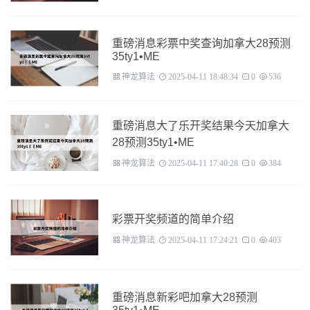
重磅消息彩票中奖查询加拿大28预测
35ty1 •ME
神龙算法
2025-04-11 18:48:34
0
536
重磅消息大了乐开奖结果今天加拿大
28预测35ty1 •ME
神龙算法
2025-04-11 17:40:28
0
384
彩票开奖频道的简单介绍
神龙算法
2025-04-11 17:24:21
0
403
重磅消息新彩吧加拿大28预测