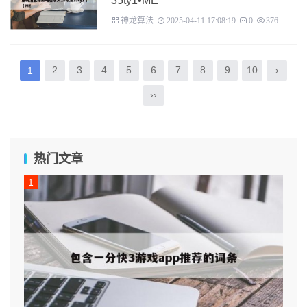
35ty1 •ME
神龙算法
2025-04-11 17:08:19
0
376
2
3
4
5
6
7
8
9
10
›
1
››
热门文章