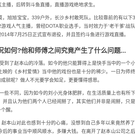
气主播，后转到斗鱼直播，直播游戏绝地求生。
提莫，旭旭宝宝，339户外，长沙乡村敢死队。比较靠前的有以下3
OTA2游戏人气主播，曾经DOTA职业选手，当时效力于‘老干爹’战
于2014年7月25日正式宣布退役，并且签约斗鱼进行游戏直播。
如何?他和师傅之间究竟产生了什么问题...
也受到了赵本山的冷落。如今的他只能算得上是快手当中的一个
上映的《乡村爱情》当中他的戏份也是十分的稀少。一日为师
的成就呢？做人不光要学会知足，更要懂得感恩。
有一些不同，因为如今的刘小光身体肥胖，在生活质量上也有所
，并且认为他们两个人已经闹掰了，其实他们并非是闹掰，只
一个醒。
。赵本山对此也感到十分的心痛，没想到自己多年以来竟然养
今后的事业当中顺风顺水，多赚大钱。在离开了赵本山公司之