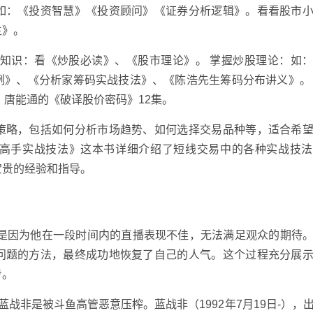
如：《投资智慧》《投资顾问》《证券分析逻辑》。看看股市
生》。
市知识：看《炒股必读》、《股市理论》。 掌握炒股理论：如
例》、《分析家筹码实战技法》、《陈浩先生筹码分布讲义》。
、唐能通的《破译股价密码》12集。
策略，包括如何分析市场趋势、如何选择交易品种等，适合希
高手实战技法》这本书详细介绍了短线交易中的各种实战技法
宝贵的经验和指导。
要是因为他在一段时间内的直播表现不佳，无法满足观众的期待
问题的方法，最终成功地恢复了自己的人气。这个过程充分展
步。
战非是被斗鱼高管恶意压榨。蓝战非（1992年7月19日-），