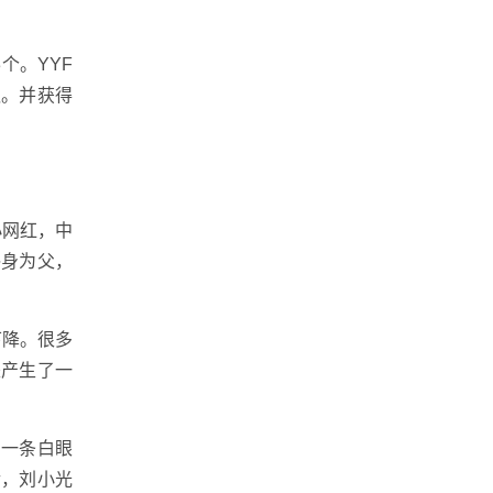
个。YYF
队。并获得
小网红，中
终身为父，
下降。很多
是产生了一
了一条白眼
后，刘小光