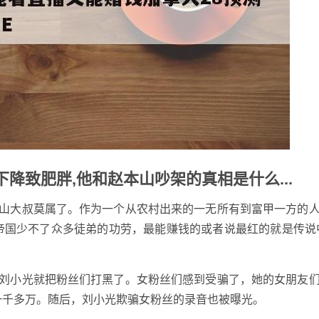
降致肥胖,他和赵本山吵架的真相是什么...
本山大叔莫属了。作为一个从农村出来的一无所有到富甲一方的
帝国少不了众多徒弟的功劳，最能赚钱的或者说最红的就是传说
，刘小光就把粉丝们打黑了。女粉丝们感到受骗了，她的女朋友
一千多万。随后，刘小光欺骗女粉丝的录音也被曝光。