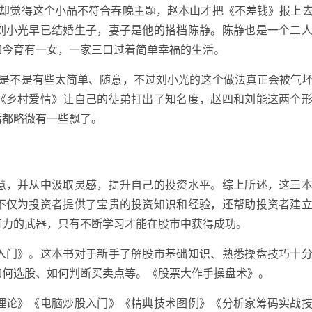
组却觉得这个小品不符合春晚主题，赵本山才把《不差钱》报上
刘小光早已结婚生子，妻子是他的搭档陈静。陈静也是一个二
如今育有一女，一家三口过着简单幸福的生活。
坎是不是有些太简单、随意，不过刘小光的这个做法真正会被气
《乡村爱情》让自己的徒弟打出了知名度，赵四和刘能这两个
后都略微有一些飘了。
慧，并从中汲取灵感，提升自己的投资水平。综上所述，这三
不仅为投资者提供了宝贵的投资知识和经验，还帮助投资者建
有力的武器，只有不断学习才能在股市中获得成功。
入门》。这本书对于新手了解股市基础知识、熟悉操盘技巧十
如何选股、如何判断买卖点等。《股票大作手操盘术》。
理论》《电脑炒股入门》《精典技术图例》《分析家筹码实战