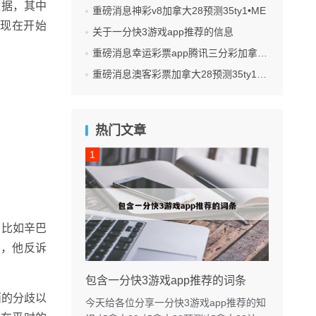
数据，其中
重磅消息神彩v8加拿大28预测35ty1 •ME
现在开始
关于一分快3游戏app推荐的信息
重磅消息幸运彩票app腾讯三分彩加拿大28预测35ty1 •ME
重磅消息澳客彩票加拿大28预测35ty1 •ME
热门文章
，比如辛巴
弱，他反诉
包含一分快3游戏app推荐的词条
面的分歧以
今天给各位分享一分快3游戏app推荐的知