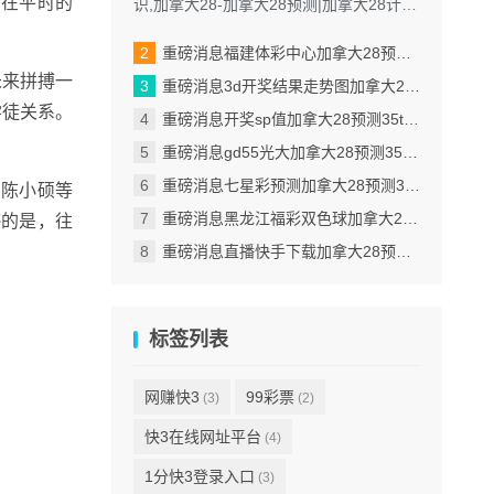
巴在平时的
识,加拿大28-加拿大28预测|加拿大28计
划|PC28|实时预测|官方数据，其中也会对
重磅消息福建体彩中心加拿大28预测35ty1 •ME
进行解释...
未来拼搏一
重磅消息3d开奖结果走势图加拿大28预测35ty1 •ME
学徒关系。
重磅消息开奖sp值加拿大28预测35ty1 •ME
重磅消息gd55光大加拿大28预测35ty1 •ME
重磅消息七星彩预测加拿大28预测35ty1 •ME
和陈小硕等
重磅消息黑龙江福彩双色球加拿大28预测35ty1 •ME
憾的是，往
重磅消息直播快手下载加拿大28预测35ty1 •ME
标签列表
网赚快3
99彩票
(3)
(2)
快3在线网址平台
(4)
1分快3登录入口
(3)