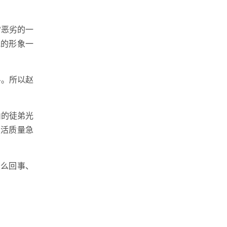
常恶劣的一
他的形象一
斗。所以赵
山的徒弟光
生活质量急
怎么回事、