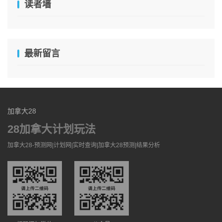
读者墙
最新留言
加拿大28
28加拿大计划玩法
加拿大28-预测网|计划网|实时查询|加拿大28预测|结果分析