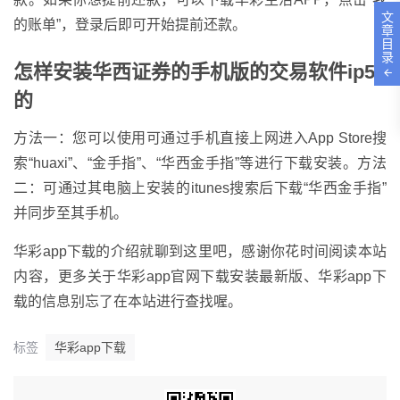
文
的账单”，登录后即可开始提前还款。
章
目
录
怎样安装华西证券的手机版的交易软件ip5
的
方法一：您可以使用可通过手机直接上网进入App Store搜
索“huaxi”、“金手指”、“华西金手指”等进行下载安装。方法
二：可通过其电脑上安装的itunes搜索后下载“华西金手指”
并同步至其手机。
华彩app下载的介绍就聊到这里吧，感谢你花时间阅读本站
内容，更多关于华彩app官网下载安装最新版、华彩app下
载的信息别忘了在本站进行查找喔。
标签
华彩app下载