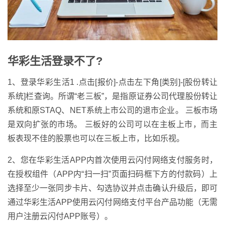
华彩生活登录不了?
1、登录华彩生活1 .点击[报价]-点击左下角[类别]-[股份转让
系统]栏查询。所谓“老三板”，是指原证券公司代理股份转让
系统和原STAQ、NET系统上市公司的退市企业。 三板市场
是双向扩张的市场。 三板好的公司可以在主板上市，而主
板表现不佳的股票也可以在三板上市，比如乐视。
2、您在华彩生活APP内首次使用云闪付网络支付服务时，
在授权组件（APP内“扫一扫”页面扫码框下方的付款码）上
选择至少一张同步卡片、勾选协议并点击确认升级后，即可
通过华彩生活APP使用云闪付网络支付平台产品功能（无需
用户注册云闪付APP账号）。