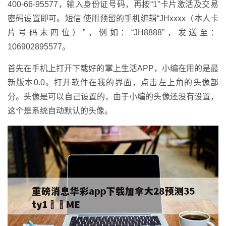
400-66-95577，输入身份证号码，再按“1”卡片激活及交易
密码设置即可。短信 使用预留的手机编辑“JHxxxx（本人卡
片号码末四位）”，例如：“JH8888”，发送至：
106902895577。
首先在手机上打开下载好的掌上生活APP，小编在用的是最
新版本0.0。打开软件在我的界面，点击左上角的头像部
分。头像是可以自己设置的，由于小编的头像还没有设置，
这个是系统自动默认的头像。