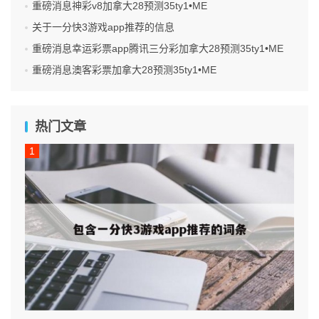
重磅消息神彩v8加拿大28预测35ty1 •ME
关于一分快3游戏app推荐的信息
重磅消息幸运彩票app腾讯三分彩加拿大28预测35ty1 •ME
重磅消息澳客彩票加拿大28预测35ty1 •ME
热门文章