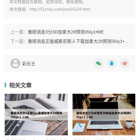
本文转载自互联网，如有侵权，联系删除。
本文链接：
http://51zsky.com/post/4124.html
上一篇：
重磅消息3分3D加拿大28预测35ty1 •ME
下一篇：
重磅消息正版威斯尼斯人下载加拿大28预测35ty1 •ME
彩乐王
相关文章