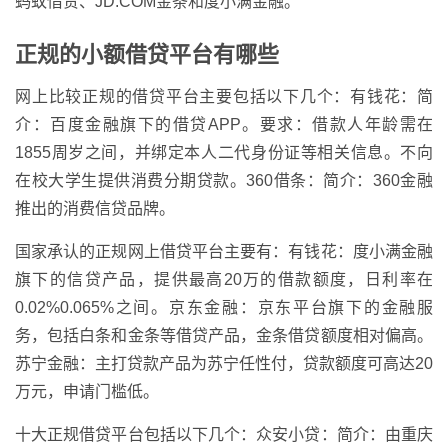
蚂蚁借贷、JD.COM金条和度小满金融。
正规的小额借贷平台有哪些
网上比较正规的借贷平台主要包括以下几个：有钱花：简
介：百度金融旗下的借贷APP。要求：借款人年龄需在
1855周岁之间，并绑定本人二代身份证等相关信息。不向
在校大学生提供消费分期贷款。360借条：简介：360金融
推出的消费信贷品牌。
国家承认的正规网上借贷平台主要有：有钱花：度小满金融
旗下的信贷产品，提供最高20万的借款额度，日利率在
0.02%0.065%之间。京东金融：京东平台旗下的金融服
务，包括白条和金条等借贷产品，金条借贷额度相对偏高。
苏宁金融：主打贷款产品为苏宁任性付，贷款额度可高达20
万元，申请门槛低。
十大正规借贷平台包括以下几个：众安小贷：简介：由重庆