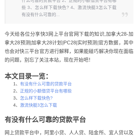
什么可靠的贷款平台 2、正规的小额借贷平台有哪
些 3、怎么样下载快色? 4、激流快艇3怎么下载
有没有什么可靠的...
今天给各位分享快3网上平台官网下载的知识,加拿大28-加
拿大28预测|加拿大28计划|PC28|实时预测|官方数据，其中
也会对快三平台官方进行解释，如果能碰巧解决你现在面临
的问题，别忘了关注本站，现在开始吧！
本文目录一览：
1、
有没有什么可靠的贷款平台
2、
正规的小额借贷平台有哪些
3、
怎么样下载快色?
4、
激流快艇3怎么下载
有没有什么可靠的贷款平台
网上贷款平台中，阿里小贷、人人贷、陆金所、宜人贷以及