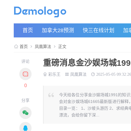
首页
加拿大28预测
快三在线计划
加
首页
凤凰算法
正文
重磅消息金沙娱场城1991加
评论
彩乐王
凤凰算法
2025-05-05 09:32:2
0
今天给各位分享金沙娱场城1991的知识,
分享
会对金沙娱场城61665最新版进行解
目录一览： 1、沙坡头游历 2、求经典
漂流，会给你留下深...