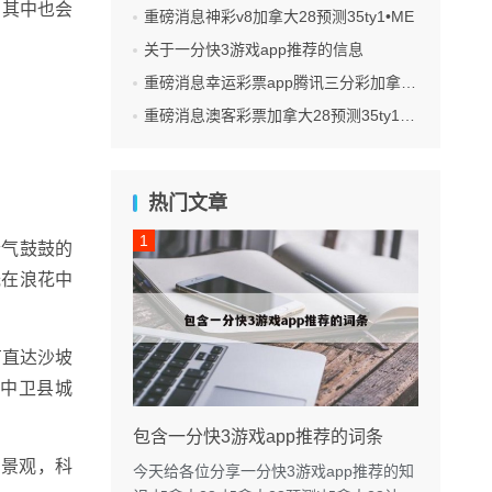
，其中也会
重磅消息神彩v8加拿大28预测35ty1 •ME
关于一分快3游戏app推荐的信息
重磅消息幸运彩票app腾讯三分彩加拿大28预测35ty1 •ME
重磅消息澳客彩票加拿大28预测35ty1 •ME
热门文章
个气鼓鼓的
光在浪花中
有直达沙坡
在中卫县城
包含一分快3游戏app推荐的词条
名景观，科
今天给各位分享一分快3游戏app推荐的知