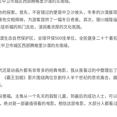
区中卫市城区西部腾格里沙漠的东南缘。
你的探索。首先，不容错过的便是中卫沙坡头，冬季的沙漠展
景色交相辉映，为游客提供了一幅冬日奇景。其次，银川城隍
信徒祈福的热门去处，浸润着浓厚的文化氛围。
沙漠生态自然保护区，全球环保500佳单位，全民健身二十个著
区中卫市城区西部腾格里沙漠的东南缘。
代还是动画片都有非常多的经典电影，我从我看过的中整理出
！《霸王别姬》影片围绕两位京剧伶人半个世纪的悲欢离合，
悟。
有傻福。主角从一个先天的弱智儿童，到最后的成功人士，可
好，绝对是一部最值得看的电影。相信这部电影，大部分人都看