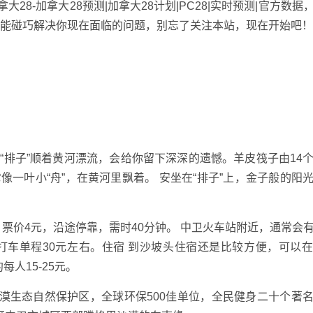
大28-加拿大28预测|加拿大28计划|PC28|实时预测|官方数据
如果能碰巧解决你现在面临的问题，别忘了关注本站，现在开始吧！
坐“排子”顺着黄河漂流，会给你留下深深的遗憾。羊皮筏子由14
像一叶小“舟”，在黄河里飘着。 安坐在“排子”上，金子般的阳
票价4元，沿途停靠，需时40分钟。 中卫火车站附近，通常会
打车单程30元左右。住宿 到沙坡头住宿还是比较方便，可以
人15-25元。
沙漠生态自然保护区，全球环保500佳单位，全民健身二十个著