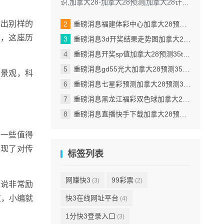
识,加拿大28-加拿大28预测|加拿大28计
划|PC28|实时预测|官方数据，其中也会对
现出别样的
重磅消息福建体彩中心加拿大28预测35ty1 •ME
进行解释...
庙，这座历
重磅消息3d开奖结果走势图加拿大28预测35ty1 •ME
重磅消息开奖sp值加拿大28预测35ty1 •ME
重磅消息gd55光大加拿大28预测35ty1 •ME
名景观，科
重磅消息七星彩预测加拿大28预测35ty1 •ME
重磅消息黑龙江福彩双色球加拿大28预测35ty1 •ME
重磅消息直播快手下载加拿大28预测35ty1 •ME
了一些值得
展现了对传
标签列表
网赚快3
99彩票
(3)
(2)
以说非常励
过，小编就
快3在线网址平台
(4)
1分快3登录入口
(3)