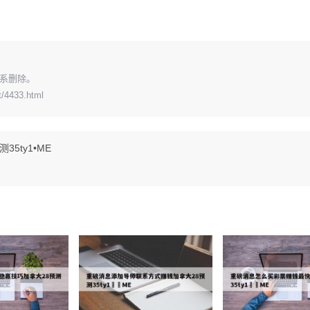
系删除。
t/4433.html
ty1 •ME