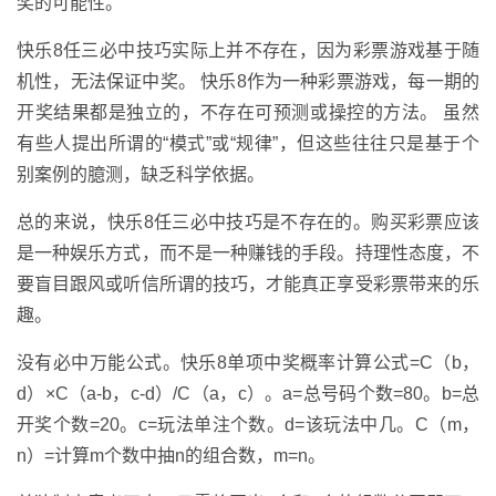
奖的可能性。
快乐8任三必中技巧实际上并不存在，因为彩票游戏基于随
机性，无法保证中奖。 快乐8作为一种彩票游戏，每一期的
开奖结果都是独立的，不存在可预测或操控的方法。 虽然
有些人提出所谓的“模式”或“规律”，但这些往往只是基于个
别案例的臆测，缺乏科学依据。
总的来说，快乐8任三必中技巧是不存在的。购买彩票应该
是一种娱乐方式，而不是一种赚钱的手段。持理性态度，不
要盲目跟风或听信所谓的技巧，才能真正享受彩票带来的乐
趣。
没有必中万能公式。快乐8单项中奖概率计算公式=C（b，
d）×C（a-b，c-d）/C（a，c）。a=总号码个数=80。b=总
开奖个数=20。c=玩法单注个数。d=该玩法中几。C（m，
n）=计算m个数中抽n的组合数，m=n。