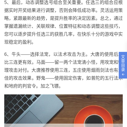
5、最后，动态调整选号组合至关重要。任选三的组合应根
据实时开奖结果进行调整，否则会降低成功率。灵活运用策
略，紧跟最新的趋势，是提升胜率的决定因素。总之，通过
掌握遗漏统计、关联规律、位置特征和动态调整这些技巧，
您可以逐步提升任选三的获胜几率，在快乐十分的游戏中实
现稳定的盈利。
6、牛头——选择法宠，以法术攻击为主。大唐的使用后发
文
章
比三连更有效。马面——留一两个法宠清小怪，用攻宠和物
目
录
理攻击对付。大唐推荐使用三连，五庄使用烟雨剑法也有最
佳的攻击效果。野鬼——使用固定伤害，如普陀的五行法术
和地府的判官令。加之飞镖。