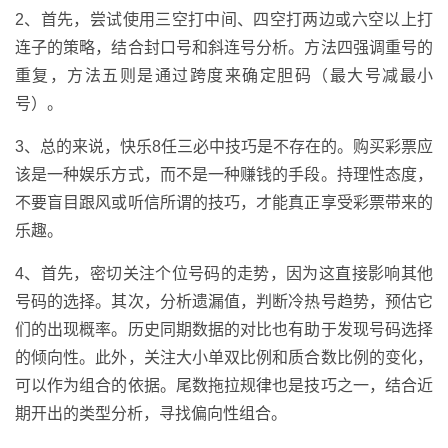
2、首先，尝试使用三空打中间、四空打两边或六空以上打
连子的策略，结合封口号和斜连号分析。方法四强调重号的
重复，方法五则是通过跨度来确定胆码（最大号减最小
号）。
3、总的来说，快乐8任三必中技巧是不存在的。购买彩票应
该是一种娱乐方式，而不是一种赚钱的手段。持理性态度，
不要盲目跟风或听信所谓的技巧，才能真正享受彩票带来的
乐趣。
4、首先，密切关注个位号码的走势，因为这直接影响其他
号码的选择。其次，分析遗漏值，判断冷热号趋势，预估它
们的出现概率。历史同期数据的对比也有助于发现号码选择
的倾向性。此外，关注大小单双比例和质合数比例的变化，
可以作为组合的依据。尾数拖拉规律也是技巧之一，结合近
期开出的类型分析，寻找偏向性组合。