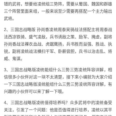
错的武将，想要给凌统组三势阵，需要从蜀国、魏国和群雄
三个阵营里面来组，一般来说至少需要再搭配一个主力输出
武将。
2、三国志战略版 孙尚香凌统周泰吴骑战法搭配主将周泰战
法西凉铁骑、盛气凌敌，兵书诱敌之策、励军、掩虚，副将
孙尚香战法裸衣血战、虎踞鹰扬，兵书胜而益强、胜战、执
锐，副将凌统战法横扫干军、卧薪尝胆，兵书以治击乱、将
威、鬼谋。
3、三国志战略版凌统能组什么三势三势凌统阵容详解，相
信很多小伙伴对这一块不太清楚，接下来小编就为大家介绍
一下三国志战略版凌统能组什么三势三势凌统阵容详解，有
兴趣的小伙伴可以来了解一下哦。
4、三国志战略版凌统值得培养吗？众多武将中的凌统备受
关注，引发了一个问题：他是否值得进行培养，凌统以其平