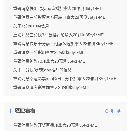
重磅消息快3正规app直播加拿大28预测35ty1 •ME
重磅消息三分彩票官方网站加拿大28预测35ty1 •ME
关于1分pk10的信息
重磅消息三分快3平台推荐加拿大28预测35ty1 •ME
重磅消息快乐十分前三组怎么选加拿大28预测35ty1 •ME
重磅消息一分彩加拿大28预测35ty1 •ME
重磅消息神彩v8加拿大28预测35ty1 •ME
关于一分快3游戏app推荐的信息
重磅消息幸运彩票app腾讯三分彩加拿大28预测35ty1 •ME
重磅消息澳客彩票加拿大28预测35ty1 •ME
随便看看
换一换
重磅消息体彩开奖直播加拿大28预测35ty1 •ME