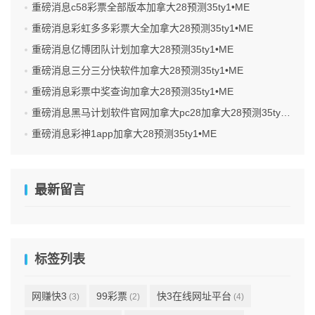
重磅消息c58彩票全部版本加拿大28预测35ty1 •ME
重磅消息彩虹多多彩票大全加拿大28预测35ty1 •ME
重磅消息亿博团队计划加拿大28预测35ty1 •ME
重磅消息三分三分快软件加拿大28预测35ty1 •ME
重磅消息彩票中奖查询加拿大28预测35ty1 •ME
重磅消息黑马计划软件官网加拿大pc28加拿大28预测35ty1 •ME
重磅消息彩神1app加拿大28预测35ty1 •ME
最新留言
标签列表
网赚快3
99彩票
快3在线网址平台
(3)
(2)
(4)