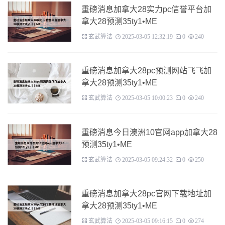
重磅消息加拿大28实力pc信誉平台加
拿大28预测35ty1 •ME
玄武算法
2025-03-05 12:32:19
0
240
重磅消息加拿大28pc预测网站飞飞加
拿大28预测35ty1 •ME
玄武算法
2025-03-05 10:00:23
0
240
重磅消息今日澳洲10官网app加拿大28
预测35ty1 •ME
玄武算法
2025-03-05 09:24:32
0
250
重磅消息加拿大28pc官网下载地址加
拿大28预测35ty1 •ME
玄武算法
2025-03-05 09:16:15
0
274