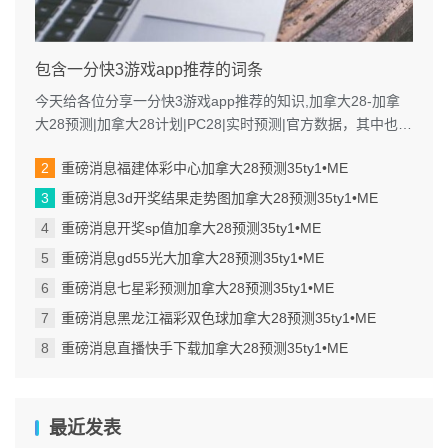
包含一分快3游戏app推荐的词条
今天给各位分享一分快3游戏app推荐的知识,加拿大28-加拿
大28预测|加拿大28计划|PC28|实时预测|官方数据，其中也会
对进行解释...
重磅消息福建体彩中心加拿大28预测35ty1 •ME
重磅消息3d开奖结果走势图加拿大28预测35ty1 •ME
重磅消息开奖sp值加拿大28预测35ty1 •ME
重磅消息gd55光大加拿大28预测35ty1 •ME
重磅消息七星彩预测加拿大28预测35ty1 •ME
重磅消息黑龙江福彩双色球加拿大28预测35ty1 •ME
重磅消息直播快手下载加拿大28预测35ty1 •ME
最近发表