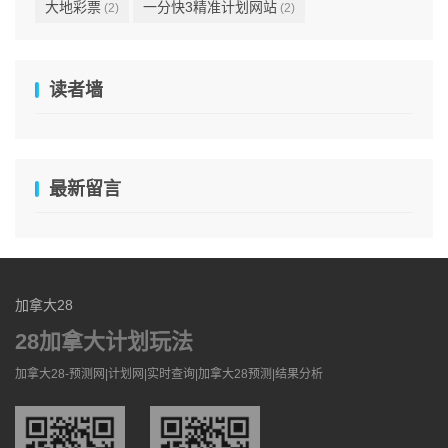
大地彩票
一分快3精准计划网站
(2)
(2)
读者墙
最新留言
加拿大28
28加拿大计划玩法
加拿大28-预测网|计划网|实时查询|加拿大28预测|结果分析