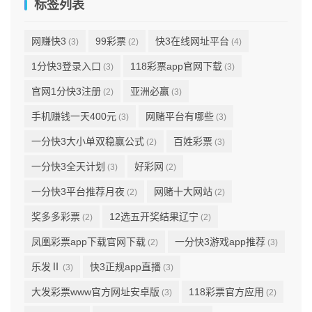
标签列表
网赚快3
99彩票
快3在线网址平台
(3)
(2)
(4)
1分快3登录入口
118彩票app官网下载
(3)
(3)
官网1分快3注册
亚洲必赢
(2)
(3)
手机赚钱一天400元
网赌平台有哪些
(3)
(3)
一分快3大小单双稳赢公式
百姓彩票
(2)
(3)
一分快3全天计划
好彩网
(3)
(2)
一分快3平台推荐月夜
网赌十大网站
(2)
(2)
奖多多彩票
12选五开奖结果辽宁
(2)
(2)
凤凰彩票app下载官网下载
一分快3游戏app推荐
(2)
(3)
乐发Ⅱ
快3正规app直播
(3)
(3)
大发彩票www官方网址安卓版
118彩票官方应用
(3)
(2)