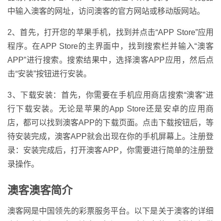
中输入澳客的网址，访问澳客的官方网站或移动版网站。
2、首先，打开您的苹果手机，找到并点击“APP Store”应用
程序。在APP Store的主界面中，找到搜索栏并输入“澳客
APP”进行搜索。搜索结果中，选择澳客APP应用，然后点
击“安装”按钮进行安装。
3、下载安装：首先，你需要在手机应用商店搜索“澳客”进
行下载安装。无论是苹果的App Store还是安卓的应用商
店，都可以找到澳客APP的下载页面。点击下载按钮后，等
待安装完成，澳客APP就会出现在你的手机屏幕上。注册登
录：安装完成后，打开澳客APP，你需要进行简单的注册登
录操作。
澳客澳客简介
澳客网是中国领先的彩票服务平台。以下是关于澳客的详细