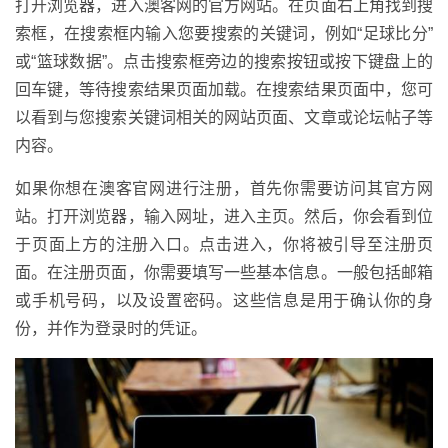
打开浏览器，进入澳客网的官方网站。在页面右上角找到搜
索框，在搜索框内输入您要搜索的关键词，例如“足球比分”
或“篮球数据”。点击搜索框旁边的搜索按钮或按下键盘上的
回车键，等待搜索结果页面加载。在搜索结果页面中，您可
以看到与您搜索关键词相关的网站页面、文章或论坛帖子等
内容。
如果你想在澳客官网进行注册，首先你需要访问其官方网
站。打开浏览器，输入网址，进入主页。然后，你会看到位
于页面上方的注册入口。点击进入，你将被引导至注册页
面。在注册页面，你需要填写一些基本信息。一般包括邮箱
或手机号码，以及设置密码。这些信息是用于确认你的身
份，并作为登录时的凭证。