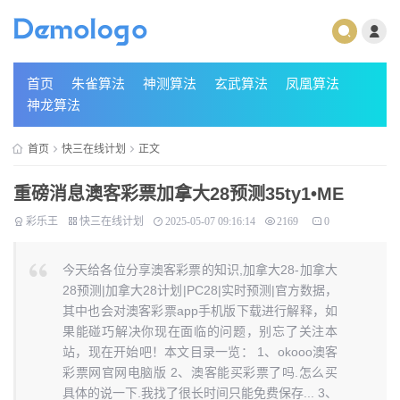
首页
朱雀算法
神测算法
玄武算法
凤凰算法
神龙算法
首页
快三在线计划
正文
重磅消息澳客彩票加拿大28预测35ty1 •ME
彩乐王
快三在线计划
2025-05-07 09:16:14
2169
0
今天给各位分享澳客彩票的知识,加拿大28-加拿大
28预测|加拿大28计划|PC28|实时预测|官方数据，
其中也会对澳客彩票app手机版下载进行解释，如
果能碰巧解决你现在面临的问题，别忘了关注本
站，现在开始吧！本文目录一览： 1、okooo澳客
彩票网官网电脑版 2、澳客能买彩票了吗.怎么买
具体的说一下.我找了很长时间只能免费保存... 3、