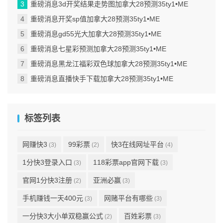
重磅消息3d开奖结果走势图加拿大28预测35ty1 •ME
重磅消息开奖sp值加拿大28预测35ty1 •ME
重磅消息gd55光大加拿大28预测35ty1 •ME
重磅消息七星彩预测加拿大28预测35ty1 •ME
重磅消息黑龙江福彩双色球加拿大28预测35ty1 •ME
重磅消息直播快手下载加拿大28预测35ty1 •ME
标签列表
网赚快3
99彩票
快3在线网址平台
(3)
(2)
(4)
1分快3登录入口
118彩票app官网下载
(3)
(3)
官网1分快3注册
亚洲必赢
(2)
(3)
手机赚钱一天400元
网赌平台有哪些
(3)
(3)
一分快3大小单双稳赢公式
百姓彩票
(2)
(3)