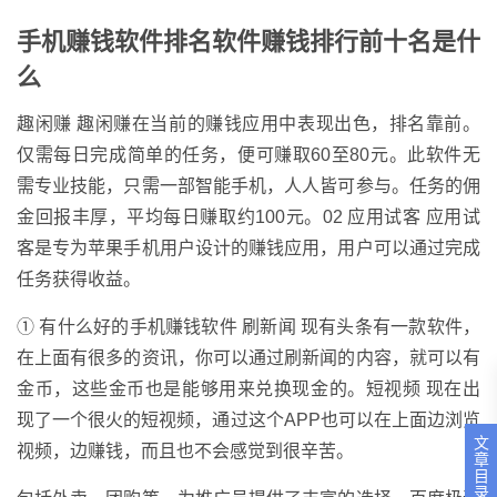
手机赚钱软件排名软件赚钱排行前十名是什
么
趣闲赚 趣闲赚在当前的赚钱应用中表现出色，排名靠前。
仅需每日完成简单的任务，便可赚取60至80元。此软件无
需专业技能，只需一部智能手机，人人皆可参与。任务的佣
金回报丰厚，平均每日赚取约100元。02 应用试客 应用试
客是专为苹果手机用户设计的赚钱应用，用户可以通过完成
任务获得收益。
① 有什么好的手机赚钱软件 刷新闻 现有头条有一款软件，
在上面有很多的资讯，你可以通过刷新闻的内容，就可以有
金币，这些金币也是能够用来兑换现金的。短视频 现在出
现了一个很火的短视频，通过这个APP也可以在上面边浏览
文
视频，边赚钱，而且也不会感觉到很辛苦。
章
目
录