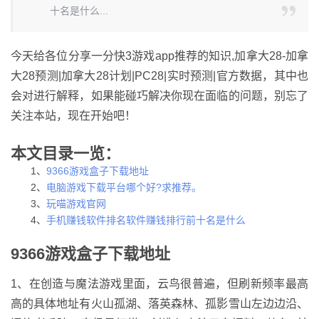
十名是什么...
今天给各位分享一分快3游戏app推荐的知识,加拿大28-加拿
大28预测|加拿大28计划|PC28|实时预测|官方数据，其中也
会对进行解释，如果能碰巧解决你现在面临的问题，别忘了
关注本站，现在开始吧！
本文目录一览：
1、
9366游戏盒子下载地址
2、
电脑游戏下载平台哪个好?求推荐。
3、
玩喵游戏官网
4、
手机赚钱软件排名软件赚钱排行前十名是什么
9366游戏盒子下载地址
1、在创造与魔法游戏里面，云鸟很普遍，但刷新频率最高
高的具体地址有火山孤湖、落英森林、孤影雪山左边边沿、