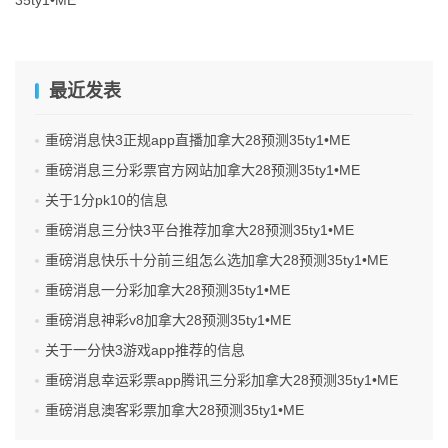
最近发表
重磅消息快3正规app直播加拿大28预测35ty1 •ME
重磅消息三分彩票官方网站加拿大28预测35ty1 •ME
关于1分pk10的信息
重磅消息三分快3平台推荐加拿大28预测35ty1 •ME
重磅消息快乐十分前三组怎么选加拿大28预测35ty1 •ME
重磅消息一分彩加拿大28预测35ty1 •ME
重磅消息神彩v8加拿大28预测35ty1 •ME
关于一分快3游戏app推荐的信息
重磅消息幸运彩票app腾讯三分彩加拿大28预测35ty1 •ME
重磅消息澳客彩票加拿大28预测35ty1 •ME