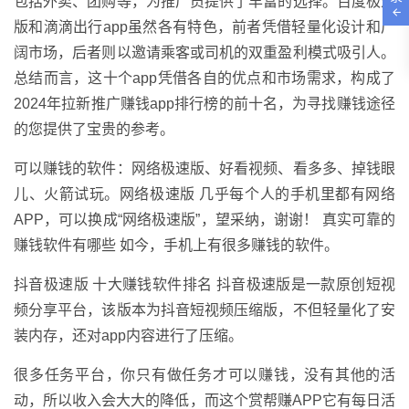
包括外卖、团购等，为推广员提供了丰富的选择。百度极速
版和滴滴出行app虽然各有特色，前者凭借轻量化设计和广
阔市场，后者则以邀请乘客或司机的双重盈利模式吸引人。
总结而言，这十个app凭借各自的优点和市场需求，构成了
2024年拉新推广赚钱app排行榜的前十名，为寻找赚钱途径
的您提供了宝贵的参考。
可以赚钱的软件：网络极速版、好看视频、看多多、掉钱眼
儿、火箭试玩。网络极速版 几乎每个人的手机里都有网络
APP，可以换成“网络极速版”，望采纳，谢谢！ 真实可靠的
赚钱软件有哪些 如今，手机上有很多赚钱的软件。
抖音极速版 十大赚钱软件排名 抖音极速版是一款原创短视
频分享平台，该版本为抖音短视频压缩版，不但轻量化了安
装内存，还对app内容进行了压缩。
很多任务平台，你只有做任务才可以赚钱，没有其他的活
动，所以收入会大大的降低，而这个赏帮赚APP它有每日活