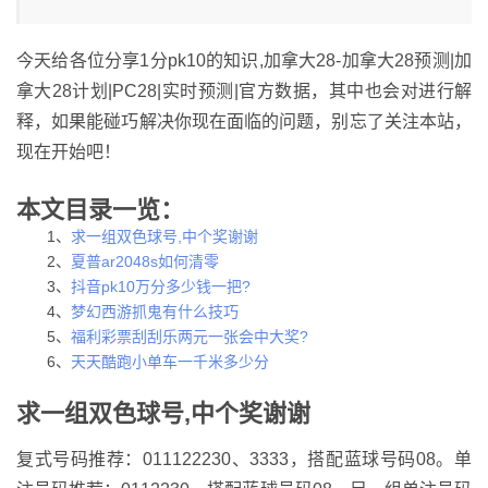
今天给各位分享1分pk10的知识,加拿大28-加拿大28预测|加
拿大28计划|PC28|实时预测|官方数据，其中也会对进行解
释，如果能碰巧解决你现在面临的问题，别忘了关注本站，
现在开始吧！
本文目录一览：
1、
求一组双色球号,中个奖谢谢
2、
夏普ar2048s如何清零
3、
抖音pk10万分多少钱一把?
4、
梦幻西游抓鬼有什么技巧
5、
福利彩票刮刮乐两元一张会中大奖?
6、
天天酷跑小单车一千米多少分
求一组双色球号,中个奖谢谢
复式号码推荐：011122230、3333，搭配蓝球号码08。单