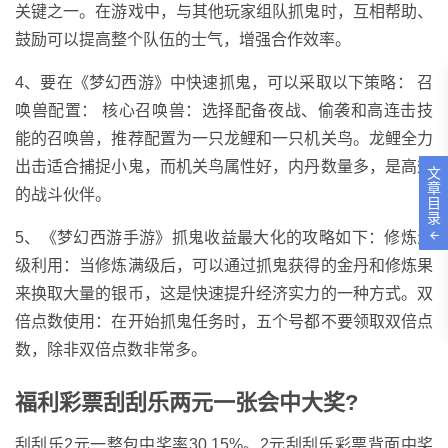
关键之一。在游戏中，与其他玩家组队抓鬼时，互相帮助、
鼓励可以提高整个队伍的士气，增强合作效率。
4、要在《梦幻西游》中快速抓鬼，可以采取以下策略： 召
唤兽配置： 核心召唤兽：选择配备夜战、偷袭和高连击技
能的召唤兽，推荐配置为一只龙鲤和一只机关鸟。龙鲤全力
出击适合捕捉小鬼，而机关鸟属性好，内丹数量多，是高效
文
章
的战斗伙伴。
目
录
5、《梦幻西游手游》抓鬼收益最大化的攻略如下：修炼满
级利用：当修炼满级后，可以通过抓鬼获得的金丹和修炼果
来换取大量的银币，这是快速提升经济实力的一种方式。双
倍点数使用：在开始抓鬼任务时，五个号都不要领取双倍点
数，除非双倍点数非常多。
福利彩票刮刮乐两元一张会中大奖?
刮刮乐2元一整包中奖率30.15%。2元刮刮乐彩票背面中奖