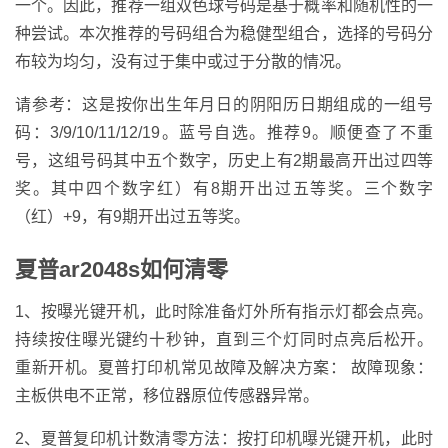
一个。因此，推荐一组双色球号码是基于概率和随机性的一
种尝试。本次推荐的号码组合为稳健型组合，选择的号码分
布较为均匀，没有过于集中或过于分散的情况。
请参考：这是按你出生年月日的阴阳历日期组成的一组号
码：3/9/10/11/12/19。蓝号自选。推荐9。顺便查了不重
号，这组号码其中五个数字，历史上有2期最高开出过四等
奖。其中四个数字红）有8期开出过五等奖。三个数字
（红）+9，有9期开出过五等奖。
夏普ar2048s如何清零
1、按曝光键开机，此时除准备灯外所有指示灯都会点亮。
持续按住曝光键约十秒钟，直到三个灯同时点亮后松开。
重新开机。夏普打印机常见故障及解决方案： 故障现象：
主板供电不正常，移位器原位传感器异常。
2、夏普复印机计数清零方法：按打印机曝光键开机，此时