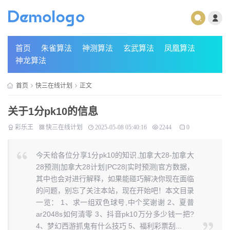
首页
朱雀算法
神测算法
玄武算法
凤凰算法
神龙算法
首页
快三在线计划
正文
关于1分pk10的信息
彩乐王
快三在线计划
2025-05-08 05:40:16
2244
0
今天给各位分享1分pk10的知识,加拿大28-加拿大
28预测|加拿大28计划|PC28|实时预测|官方数据，
其中也会对进行解释，如果能碰巧解决你现在面临
的问题，别忘了关注本站，现在开始吧！本文目录
一览： 1、求一组双色球号,中个奖谢谢 2、夏普
ar2048s如何清零 3、抖音pk10万分多少钱一把?
4、梦幻西游抓鬼有什么技巧 5、福利彩票刮...