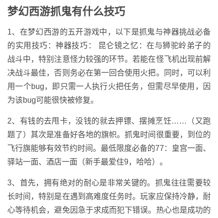
梦幻西游抓鬼有什么技巧
1、在梦幻西游的五开游戏中，以下是抓鬼与神器挑战必备
的实用技巧：神器技巧： 昆仑镜之忆：在与狮驼岭弟子的
战斗中，特别注意怪力较强的环节。若能在怪飞机出现前解
决战斗最佳，否则务必在第一回合使用火把。同时，可以利
用一个bug，即只需一人执行火把任务，但需尽早使用，因
为该bug可能很快被修复。
2、有钱的去甩卡，没钱的就去押镖、摆摊烹饪……（又跑
题了）其次是准备好各地的旗帜。抓鬼时间很重要，到位的
飞行旗能够有效节约时间。最低限度必备的77：皇宫一面、
驿站一面、酒店一面（新手最爱住9，哈哈）。
3、首先，拥有绝对的耐心是非常关键的。抓鬼往往需要较
长时间，特别是在遇到高难度任务时。玩家应保持冷静，耐
心等待机会，避免因急于求成而犯下错误。热心也是成功的