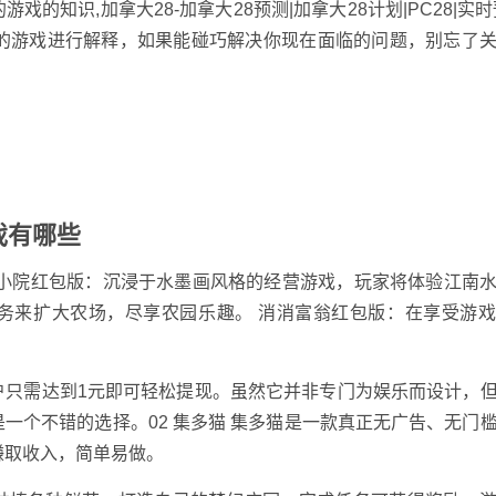
的知识,加拿大28-加拿大28预测|加拿大28计划|PC28|实时
现的游戏进行解释，如果能碰巧解决你现在面临的问题，别忘了
戏有哪些
南小院红包版：沉浸于水墨画风格的经营游戏，玩家将体验江南
务来扩大农场，尽享农园乐趣。 消消富翁红包版：在享受游
户只需达到1元即可轻松提现。虽然它并非专门为娱乐而设计，
一个不错的选择。02 集多猫 集多猫是一款真正无广告、无门
赚取收入，简单易做。