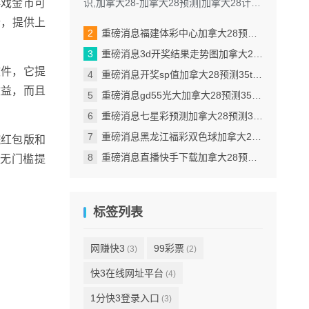
游戏金币可
识,加拿大28-加拿大28预测|加拿大28计
划|PC28|实时预测|官方数据，其中也会对
情，提供上
重磅消息福建体彩中心加拿大28预测35ty1 •ME
进行解释...
重磅消息3d开奖结果走势图加拿大28预测35ty1 •ME
软件，它提
重磅消息开奖sp值加拿大28预测35ty1 •ME
收益，而且
重磅消息gd55光大加拿大28预测35ty1 •ME
重磅消息七星彩预测加拿大28预测35ty1 •ME
重磅消息黑龙江福彩双色球加拿大28预测35ty1 •ME
院红包版和
重磅消息直播快手下载加拿大28预测35ty1 •ME
无门槛提
标签列表
网赚快3
99彩票
(3)
(2)
快3在线网址平台
(4)
1分快3登录入口
(3)