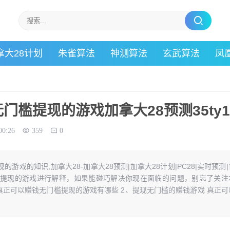
拿大28计划
朱雀算法
神测算法
玄武算法
凤
槛提现的游戏加拿大28预测35ty1 
00:26
359
0
戏的知识,加拿大28-加拿大28预测|加拿大28计划|PC28|实时预测|
能提现的游戏进行解释，如果能碰巧解决你现在面临的问题，别忘了关注
真正可以赚钱无门槛提现的游戏有哪些 2、提现无门槛的赚钱游戏 真正可