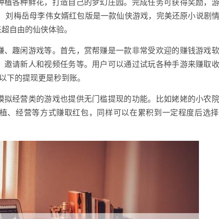
种植各种鲜花，打造自己的梦幻庄园。完成任务可获得奖励，
。 刘梅岳母李伟女婿红包版是一款仙侠游戏，完美还原小说剧
来超自由的仙侠体验。
赚、趣闲游戏等。首先，赏帮赚是一款非常受欢迎的赚钱游戏
、邀请新人和视频任务等。用户可以通过试玩各种手游来赚取
元以下的提现更是秒到账。
模拟经营类的游戏也提供无门槛提现的功能。比如姥姥的小农
植、经营等方式赚取红包，同样可以在累积到一定程度后选择