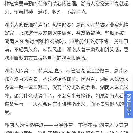
种植需要辛勤的劳作和精心的管理。湖南人常常天不亮就起
床，忙着耕种、灌溉、收割，不辞辛劳。
湖南人的普遍特点有：热情好客：湖南人对待客人非常热情
好客，喜欢邀请朋友到家中做客，并热情款待。坚韧不拔：
湖南人在面对困难和挑战时，通常能够坚持不懈，勇往直
前，不轻易放弃。幽默风趣：湖南人善于幽默和讲笑话，喜
欢用幽默的方式表达自己的观点和情感。
湖南人的第二个特点是“直”。不管是说话还是做事，湖南人
都喜欢直来直去，不喜欢拐弯抹角。因为直，湖南人说话大
多说一就一说二就二，没有半分更改的余地。湖南人说话很
文
冲，想到什么就说什么，不会有半分掩饰。如果湖南人看不
章
惯某件事，一般都会直言不讳地指出来，而不去管他人的感
目
录
受。
湖南人的性格特点——中通外直，不蔓不枝 湖南人以其真