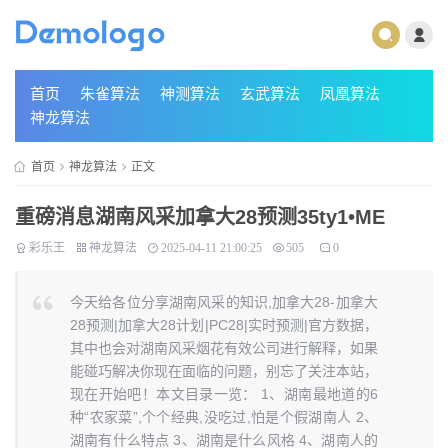
首页
朱雀算法
神测算法
玄武算法
凤凰算法
神龙算法
首页
神龙算法
正文
重磅消息湖南风采加拿大28预测35ty1 •ME
彩乐王
神龙算法
2025-04-11 21:00:25
505
0
今天给各位分享湖南风采的知识,加拿大28-加拿大
28预测|加拿大28计划|PC28|实时预测|官方数据，
其中也会对湖南风采烟花有效公司进行解释，如果
能碰巧解决你现在面临的问题，别忘了关注本站，
现在开始吧！本文目录一览： 1、湖南最地道的6
种“农家菜”,个个经典,没吃过,怕是个假湖南人 2、
湖南有什么特点 3、湖南是什么风格 4、湖南人的