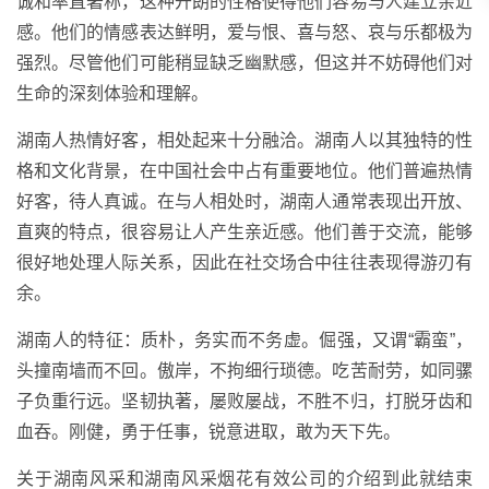
诚和率直著称，这种开朗的性格使得他们容易与人建立亲近
感。他们的情感表达鲜明，爱与恨、喜与怒、哀与乐都极为
强烈。尽管他们可能稍显缺乏幽默感，但这并不妨碍他们对
生命的深刻体验和理解。
湖南人热情好客，相处起来十分融洽。湖南人以其独特的性
格和文化背景，在中国社会中占有重要地位。他们普遍热情
好客，待人真诚。在与人相处时，湖南人通常表现出开放、
直爽的特点，很容易让人产生亲近感。他们善于交流，能够
很好地处理人际关系，因此在社交场合中往往表现得游刃有
余。
湖南人的特征：质朴，务实而不务虚。倔强，又谓“霸蛮”，
头撞南墙而不回。傲岸，不拘细行琐德。吃苦耐劳，如同骡
子负重行远。坚韧执著，屡败屡战，不胜不归，打脱牙齿和
血吞。刚健，勇于任事，锐意进取，敢为天下先。
关于湖南风采和湖南风采烟花有效公司的介绍到此就结束