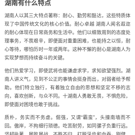
湖南有什么特点
湖南人以其三大特点著称：耐心、勤劳和豁达，这些特质体
现了中国传统文化的核心价值。耐心卓越 湖南人闻名遐迩
的耐心体现在日常商务和生活中。他们以细致周到的态度处
理事务，不畏艰辛，即便面对重重困难，也能持之以恒，耐
心等待，哪怕历时一年或两年。这种不懈的耐心是湖南人为
实现梦想而持续奋斗的关键。
他们热爱学习，即使武将也能谦虚求学，求知欲望强烈。湖
南人讲义气，见到不公正的事情会挺身而出，对弱者给予帮
助。他们特立独行，有着独立自由的思想和坚定不移的志
向，喜欢创新，与众不同。十湖南人勇敢无畏，不惧危险，
即使面对困境也敢于挑战。
质朴，务实而不务虚。倔强，又谓“霸蛮”，头撞南墙而不
回。傲岸，不拘细行琐德。吃苦耐劳，如同骡子负重行远。
坚韧执著，屡败屡战，不胜不归，打脱牙齿和血吞。刚健，