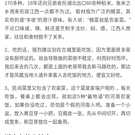
170多种，18年还向兄弟省份湖北出口60余种稻米。鱼米之
乡用来形容江西一点都不为过。 取材极为广泛的赣菜，其
实吃的是“丰收”的原汁原味。有人说：“赣菜就是农家菜。”
不论口味咸、辣、鲜还是烹制手法炒、焖、煨，江西人想
家，往往和食材脱不了关系。
2、吃的话，强烈建议别在古城里面吃饭，因为里面很多是
没有厨师证的。就会导致做的菜很不稳定，时而好时而坏。
我后来去的几次，都是上面的老哥带我去新马路吃的，那边
才是凤凰当地人请外来客人去吃饭的地方。便宜又好吃。
3、民间菜里又包含了农家菜，这个菜是家喻户晓的 ，每天
吃饭，餐桌上都会出现。就如这5种“最地道”的河南农家
饭，如果你没吃过，恐怕是个假的河南人吧。准备一个小
盆，放入黄豆芽一小把，豆腐皮一张，先从中间切开，再切
成宽条，和豆芽放在一起备用。