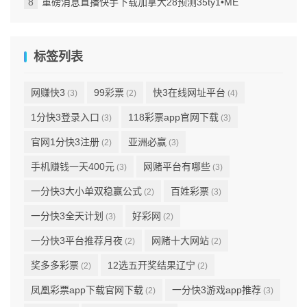
重磅消息直播快手下载加拿大28预测35ty1 •ME
标签列表
网赚快3
99彩票
快3在线网址平台
(3)
(2)
(4)
1分快3登录入口
118彩票app官网下载
(3)
(3)
官网1分快3注册
亚洲必赢
(2)
(3)
手机赚钱一天400元
网赌平台有哪些
(3)
(3)
一分快3大小单双稳赢公式
百姓彩票
(2)
(3)
一分快3全天计划
好彩网
(3)
(2)
一分快3平台推荐月夜
网赌十大网站
(2)
(2)
奖多多彩票
12选五开奖结果辽宁
(2)
(2)
凤凰彩票app下载官网下载
一分快3游戏app推荐
(2)
(3)