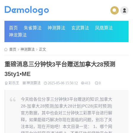
首页
朱雀算法
神测算法
玄武算法
凤凰算法
神龙算法
首页
神测算法
正文
重磅消息三分钟快3平台赠送加拿大28预测
35ty1 •ME
彩乐王
神测算法
2025-05-06 15:56:12
413
0
今天给各位分享三分钟快3平台赠送的知识,加拿大
28-加拿大28预测|加拿大28计划|PC28|实时预测|
官方数据，其中也会对三分钟快三彩票平台进行解
释，如果能碰巧解决你现在面临的问题，别忘了关
注本站，现在开始吧！本文目录一览： 1、哪个网