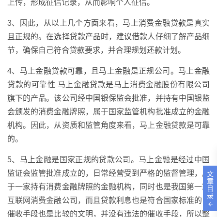
上传，形成征信记录，从而影响个人征信。
3、因此，从以上几个方面来看，马上消费金融贷款是真实
且正规的。在选择贷款产品时，建议借款人仔细了解产品细
节，确保自己符合贷款要求，并合理规划还款计划。
4、马上金融贷款可靠，且马上金融是正规公司。马上金融
贷款的可靠性 马上金融贷款是马上消费金融股份有限公司
旗下的产品。该公司经中国银保监会批准，并持有中国银监
会颁发的消费金融牌照，属于国家监管机构批准成立的金融
机构。因此，从资质和监管角度来看，马上金融贷款是可靠
的。
5、马上金融是国家正规的贷款公司。马上金融是经过中国
监证会监管批准成立的，日常经营受到严格的监督管理，属
文
章
于一家持有消费金融牌照的金融机构，同时也是我国第一家
目
录
互联网消费金融公司，而且贷款利息也是符合国家标准的，
催收手段也是比较的文明，并没有违法的催收手段，所以整