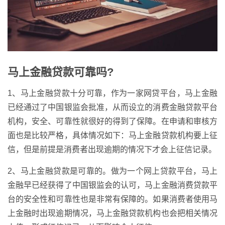
马上金融贷款可靠吗?
1、马上金融贷款十分可靠，作为一家网贷平台，马上金融
已经通过了中国银监会批准，从而设立的消费金融贷款平台
机构，安全、可靠性就很好的得到了保障。在申请和审核方
面也是比较严格，具体情况如下：马上金融贷款机构要上征
信，但是前提是消费者出现逾期的情况下才会上征信记录。
2、马上金融贷款是可靠的。做为一个网上贷款平台，马上
金融早已经获得了中国银监会的认可，马上金融消费贷款平
台的安全性和可靠性也是非常有保障的。如果消费者使用马
上金融时出现逾期情况，马上金融贷款机构也会把相关情况