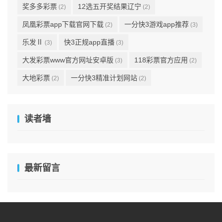
奖多多彩票
12选五开奖结果辽宁
(2)
(2)
凤凰彩票app下载官网下载
一分快3游戏app推荐
(2)
(3)
乐发Ⅱ
快3正规app直播
(3)
(3)
大发彩票www官方网址安卓版
118彩票官方应用
(3)
(2)
大地彩票
一分快3精准计划网站
(2)
(2)
读者墙
最新留言