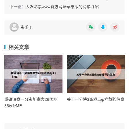
下一篇：
大发彩票www官方网址苹果版的简单介绍
彩乐王
相关文章
重磅消息一分彩加拿大28预测
关于一分快3游戏app推荐的信息
35ty1 •ME