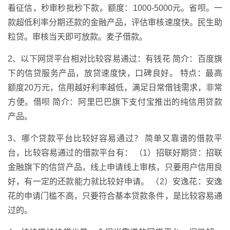
看征信，秒审秒批秒下款。额度：1000-5000元。省呗。一
款超低利率分期还款的金融产品，评估审核速度快。民生助
粒贷。审核当天即可放款。麦子借款。
2、以下网贷平台相对比较容易通过：有钱花 简介：百度旗
下的信贷服务产品，放贷速度快，口碑良好。 特点：最高
额度20万元，信用越好利率越低，满足日常借钱需求，非常
方便。借呗 简介：阿里巴巴旗下支付宝推出的纯信用贷款
产品。
3、哪个贷款平台比较好容易通过？ 简单又靠谱的借款平
台，比较容易通过的借款平台有： （1）招联好期贷：招联
金融旗下的信贷产品，线上申请线上审核，只要用户信用良
好，有一定的还款能力就比较好申请。 （2）安逸花：安逸
花的申请门槛不高，只要符合基本贷款条件，是比较容易通
过的。