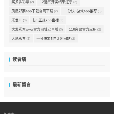
奖多多彩票
12选五开奖结果辽宁
(2)
(2)
凤凰彩票app下载官网下载
一分快3游戏app推荐
(2)
(3)
乐发Ⅱ
快3正规app直播
(3)
(3)
大发彩票www官方网址安卓版
118彩票官方应用
(3)
(2)
大地彩票
一分快3精准计划网站
(2)
(2)
读者墙
最新留言