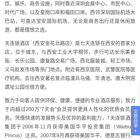
饮、娱乐、商务设施，同时靠近深圳会展中心、市民中心、
时代广场，以及皇岗口岸和福田口岸。西邻深圳国际机场大
巴站，可直达宝安国际机场，无论是商务出行还是休闲旅
游，都是理想之选。
天连锁酒店（西安金花北路店）是七天连锁在西安的首家分
店，位于城东，与西安工业大学相邻，步行可达长乐美食
街、长乐公园、康复路交易广场、西北服装城、轻工市场、
义乌批发市场等热门地点。附近有西京医院、武警医院等医
疗机构，去往西安著名景点临潼兵马俑、华清池、唐大明宫
遗址公园也很方便。
致力于向客人提供环保、健康、便捷的专业酒店服务；致力
于向超过200万“7天会”会员提供更具人性化的优质会员服
文
章
务。凭借快速的发展势头及优异的盈利能力，7天连锁酒店
目
录
集团于2006年11月获得美国华平投资集团（Warburg
Pincus）注资。2007年9月再获得美国华平、德意志银行、