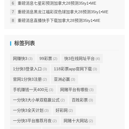
重磅消息七星彩预测加拿大28预测35ty1 •ME
重磅消息黑龙江福彩双色球加拿大28预测35ty1 •ME
重磅消息直播快手下载加拿大28预测35ty1 •ME
标签列表
网赚快3
99彩票
快3在线网址平台
(3)
(2)
(4)
1分快3登录入口
118彩票app官网下载
(3)
(3)
官网1分快3注册
亚洲必赢
(2)
(3)
手机赚钱一天400元
网赌平台有哪些
(3)
(3)
一分快3大小单双稳赢公式
百姓彩票
(2)
(3)
一分快3全天计划
好彩网
(3)
(2)
一分快3平台推荐月夜
网赌十大网站
(2)
(2)