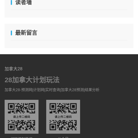
读者墙
最新留言
加拿大28
28加拿大计划玩法
加拿大28-预测网|计划网|实时查询|加拿大28预测|结果分析