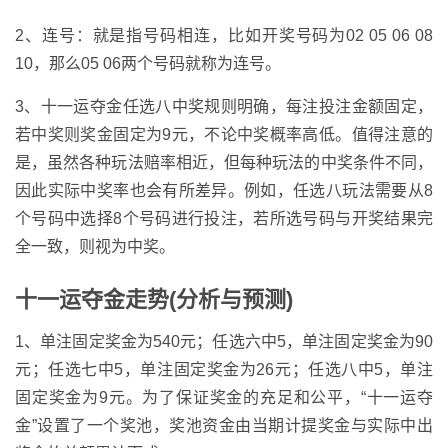
2、连号：就是指号码相连，比如开奖号码为02 05 06 08
10，那么05 06两个号码就称为连号。
3、十一运夺金任选八中奖规则明确，每注投注金额固定，
若中奖则奖金固定为9元，不论中奖概率高低。值得注意的
是，虽然各种玩法赔率相近，但每种玩法的中奖条件不同，
因此实际中奖率也会有所差异。例如，任选八玩法需要从8
个号码中选择8个号码进行投注，若所选号码与开奖结果完
全一致，则视为中奖。
十一运夺金走势(分析与预测)
1、单注固定奖金为540元；任选六中5，单注固定奖金为90
元；任选七中5，单注固定奖金为26元；任选八中5，单注
固定奖金为9元。为了保证奖金的充足和公平，“十一运夺
金”设置了一个奖池，奖池资金由当期计提奖金与实际中出