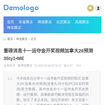
首页
朱雀算法
神测算法
玄武算法
凤凰算法
神龙算法
首页
神龙算法
正文
重磅消息十一运夺金开奖视频加拿大28预测
35ty1 •ME
彩乐王
神龙算法
2025-03-04 02:56:32
2147
0
今天给各位分享十一运夺金开奖视频的知识,加拿
大28-加拿大28预测|加拿大28计划|PC28|实时预
测|官方数据，其中也会对十一运夺金开奖走势
图⋯进行解释，如果能碰巧解决你现在面临的问
题，别忘了关注本站，现在开始吧！本文目录一