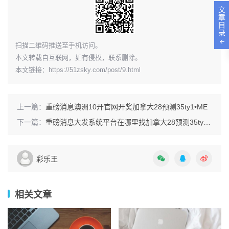
文
章
目
录
​扫描二维码推送至手机访问。
本文转载自互联网，如有侵权，联系删除。
本文链接：
https://51zsky.com/post/9.html
上一篇：
重磅消息澳洲10开官网开奖加拿大28预测35ty1 •ME
下一篇：
重磅消息大发系统平台在哪里找加拿大28预测35ty1 •ME
彩乐王
相关文章